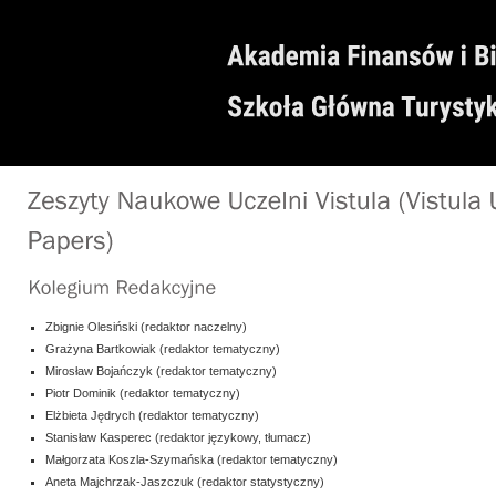
Zbignie Olesiński (redaktor naczelny)
Grażyna Bartkowiak (redaktor tematyczny)
Mirosław Bojańczyk (redaktor tematyczny)
Piotr Dominik (redaktor tematyczny)
Elżbieta Jędrych (redaktor tematyczny)
Stanisław Kasperec (redaktor językowy, tłumacz)
Małgorzata Koszla-Szymańska (redaktor tematyczny)
Aneta Majchrzak-Jaszczuk (redaktor statystyczny)