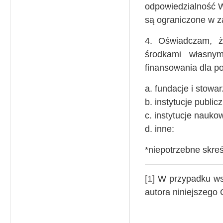
odpowiedzialność W
są ograniczone w z
4. Oświadczam, że
środkami własnym
finansowania dla po
a. fundacje i stowa
b. instytucje public
c. instytucje nauk
d. inne:
*niepotrzebne skreś
[1]
W przypadku wsp
autora niniejszego