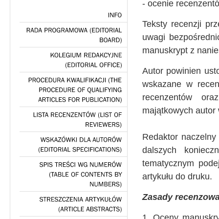
- ocenie recenzent
Teksty recenzji pr
INFO
uwagi bezpośrednio
RADA
PROGRAMOWA
(EDITORIAL
manuskrypt z nani
BOARD)
KOLEGIUM
REDAKCYJNE
Autor powinien us
(EDITORIAL
OFFICE)
wskazane w recen
PROCEDURA
KWALIFIKACJI
(THE
recenzentów ora
PROCEDURE
OF
QUALIFYING
majątkowych autor w
ARTICLES
FOR
PUBLICATION)
LISTA
RECENZENTÓW
(LIST
OF
REVIEWERS)
Redaktor naczelny
dalszych koniec
WSKAZÓWKI
DLA
AUTORÓW
(EDITORIAL
SPECIFICATIONS)
tematycznym podej
SPIS
TREŚCI
WG
NUMERÓW
artykułu do druku.
(TABLE
OF
CONTENTS
BY
NUMBERS)
Zasady recenzowa
STRESZCZENIA
ARTYKUŁÓW
1. Oceny manuskry
(ARTICLE
ABSTRACTS)