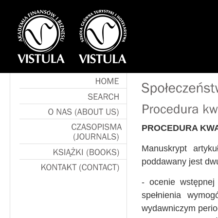
HOME
SEARCH
O
NAS
(ABOUT
US)
PROCEDURA KWAL
CZASOPISMA
Manuskrypt artyku
(JOURNALS)
poddawany jest dwus
KSIĄŻKI
(BOOKS)
KONTAKT
(CONTACT)
- ocenie wstępnej
spełnienia wymog
wydawniczym peri