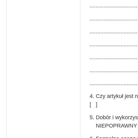
...............................
...............................
...............................
...............................
...............................
...............................
...............................
4. Czy artykuł
[ ]
5. Dobór i wykor
NIEPOPRAWNY 