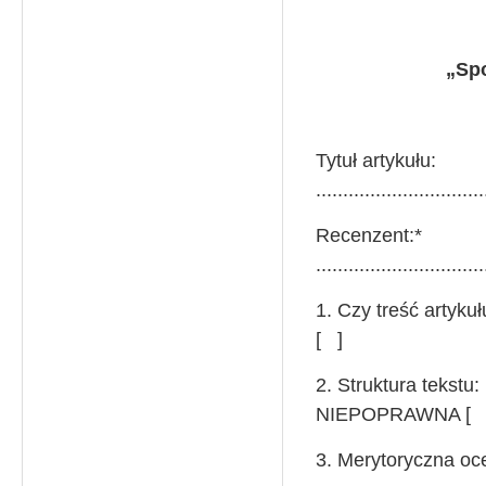
„Spo
Tytuł artykułu:
...............................
Recenzent:*
...............................
1. Czy treść 
[ ]
2. Struktu
NIEPOPRAWNA [ 
3. Merytoryczna ocena arty