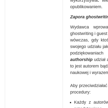
wykorzystywać wi
opublikowaniem.
Zapora ghostwriti
Wydawca wprowad
ghostwriting i gues
wówczas, gdy ktoś
swojego udziału jak
podziękowaniac
authorship
udział 
to jest autorem bąd
naukowej i wyrazem
Aby przeciwdziała
procedury:
Każdy z autoró