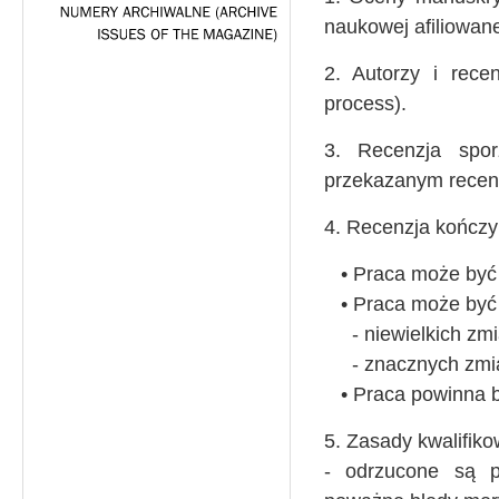
naukowej afiliowanej
NUMERY
ARCHIWALNE
(ARCHIVE
ISSUES
OF
THE
MAGAZINE)
2. Autorzy i rece
process).
3. Recenzja spor
przekazanym recen
4. Recenzja kończy
• Praca może być 
• Praca może być 
- niewielkich zmi
- znacznych zmi
• Praca powinna b
5. Zasady kwalifiko
- odrzucone są p