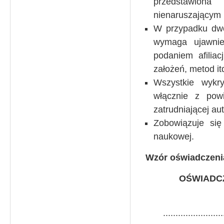
przedstawiona
nienaruszającym 
W przypadku dwóc
wymaga ujawnie
podaniem afiliac
założeń, metod itd
Wszystkie wykr
włącznie z pow
zatrudniającej aut
Zobowiązuje się
naukowej.
Wzór oświadczeni
OŚWIADC
........................