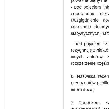
poważne błędy mer
- pod pojęciem "nie
odpowiednio - o kr
uwzględnienie no
dokonanie drobny
statystycznych, nazw
- pod pojęciem "zn
rezygnację z niekt
innych autorów, 
rozszerzenie częśc
6. Nazwiska recen
recenzentów publik
internetowej.
7. Recenzenci s